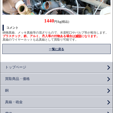
1440
円/kg(税込)
コメント
鋳物真鍮、メッキ真鍮等の混ざりもので、水道蛇口やバルブ等が相当します。
プラスチック、鉄、アルミ、丹入等の付物ある場合は
減額
になります。
真鍮のワイヤーカットも込真鍮として買取り可能です。
一覧に戻る
トップページ
買取商品・価格
銅
真鍮・砲金